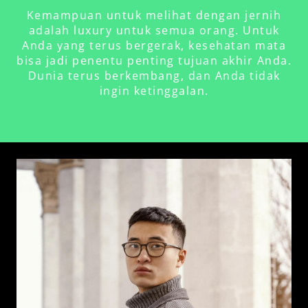
Kemampuan untuk melihat dengan jernih
adalah luxury untuk semua orang. Untuk
Anda yang terus bergerak, kesehatan mata
bisa jadi penentu penting tujuan akhir Anda.
Dunia terus berkembang, dan Anda tidak
ingin ketinggalan.