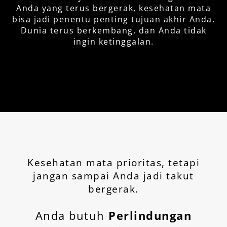
Anda yang terus bergerak, kesehatan mata
bisa jadi penentu penting tujuan akhir Anda.
Dunia terus berkembang, dan Anda tidak
ingin ketinggalan.
Membatasi penggunaan
Gadget Elektronik untuk
Gunakan pakaian yang
terjaga dari sinar biru
melindungi dari sinar UV
Kesehatan mata prioritas, tetapi
jangan sampai Anda jadi takut
bergerak.
Anda butuh
Perlindungan