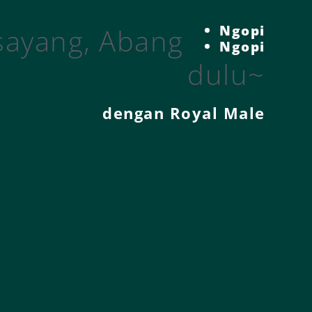
Ngopi
sayang, Abang
Ngopi
dulu~
dengan
Royal Male